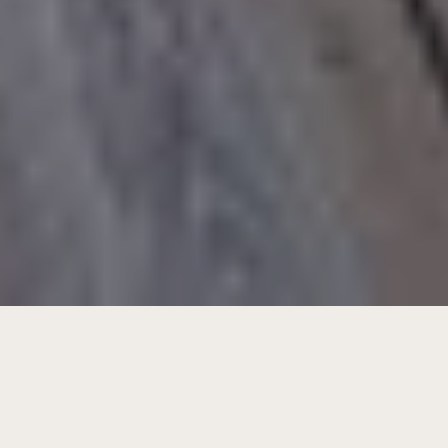
Experimente o refúgio perfeito na Villa
Laranjeiras, o nosso
alojamento na Comporta
premium. Inserida numa reserva natural