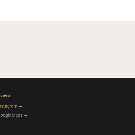
uivre
nstagram →
oogle Maps →