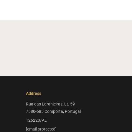
Address
Rua das Laranjeiras, Lt. 59
7580-685 Comporta, Portugal
126220/AL
[email protected]