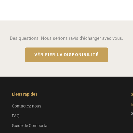
Des questions Nous serions ravis d'échanger avec vous.
VÉRIFIER LA DISPONIBILITÉ
Liens rapides
S
I
Contactez-nous
G
FAQ
Guide de Comporta